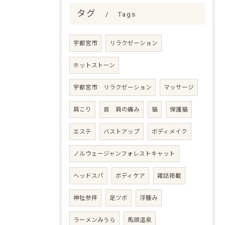
タグ
Tags
宇都宮市
リラクゼーション
ホットストーン
宇都宮市 リラクゼーション
マッサージ
肩こり
首 肩の痛み
猫
保護猫
エステ
バストアップ
ボディメイク
ノルウェージャンフォレストキャット
ヘッドスパ
ボディケア
雑誌掲載
神社参拝
足ツボ
浮腫み
ラーメンみうら
馬頭温泉