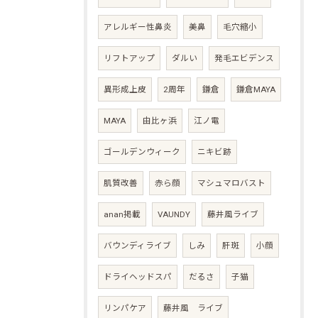
アレルギー性鼻炎
美鼻
毛穴縮小
リフトアップ
ダルい
発毛エビデンス
異形成上皮
2周年
鎌倉
鎌倉MAYA
MAYA
由比ヶ浜
江ノ電
ゴールデンウィーク
ニキビ跡
肌質改善
赤ら顔
マシュマロバスト
anan掲載
VAUNDY
藤井風ライブ
バウンディライブ
しみ
肝斑
小顔
ドライヘッドスパ
だるさ
子猫
リンパケア
藤井風 ライブ