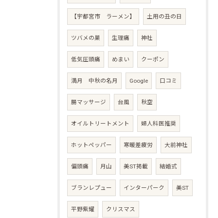
【宇都宮市 ラーメン】
土用の丑の日
ツバメの巣
生理痛
神社
低気圧頭痛
めまい
クーポン
満月 中秋の名月
Google
口コミ
腸マッサージ
台風
秋空
オイルトリートメント
婦人科医推奨
ホットペッパー
寒暖差疲労
大前神社
偏頭痛
月山
美ST掲載
結婚式
ブランレプュー
インターパーク
美ST
平野紫耀
クリスマス