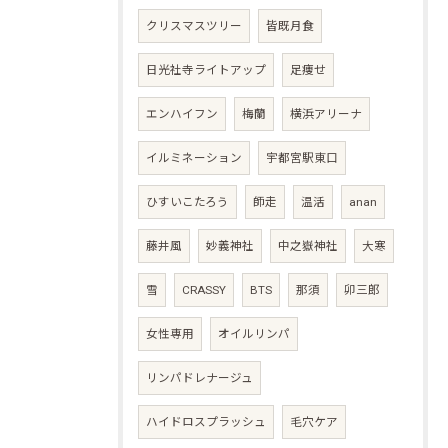
クリスマスツリー
皆既月食
日光社寺ライトアップ
足痩せ
エンハイフン
梅蘭
横浜アリーナ
イルミネーション
宇都宮駅東口
ひすいこたろう
師走
温活
anan
藤井風
妙義神社
中之嶽神社
大寒
雪
CRASSY
BTS
那須
卯三郎
女性専用
オイルリンパ
リンパドレナージュ
ハイドロスプラッシュ
毛穴ケア