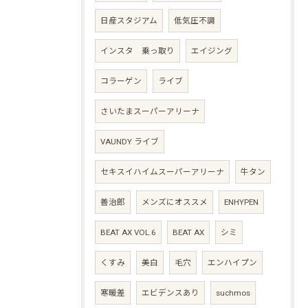
日産スタジアム
低気圧不調
インスタ 乗っ取り
エイジング
コラーゲン
ライブ
さいたまスーパーアリーナ
VAUNDY ライブ
セキスイハイムスーパーアリーナ
牛タン
善治郎
メンズにオススメ
ENHYPEN
BEAT AX VOL.6
BEAT AX
シミ
くすみ
美白
毛穴
エンハイプン
寒暖差
エビデンスあり
suchmos