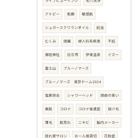
ライブビューイング
毛穴洗浄
アトピー
乾癬
敏感肌
シュガースクワランオイル
妊活
むくみ
頭痛
婦人科系疾患
不妊
御岩神社
日立市
伊東温泉
イズー
富士山
ブルーノマーズ
ブルーノマーズ 東京ドーム2024
塩素除去
シャワーヘッド
頭皮の臭い
美肌
コロナ
コロナ後遺症
抜け毛
薄毛
肌荒れ
ニキビ
脳内メーカー
隠れ家サロン
お一人様貸切
花粉症