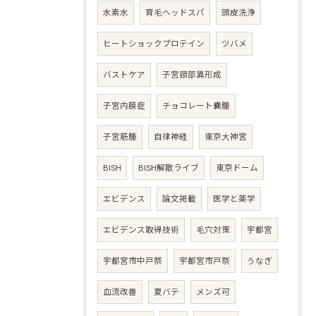
水素水
育毛ヘッドスパ
頭皮洗浄
ヒートショックプロテイン
ツバメ
バストケア
子宮頸部異形成
子宮内膜症
チョコレート嚢腫
子宮筋腫
自律神経
東京大神宮
BISH
BISH解散ライブ
東京ドーム
エビデンス
論文掲載
医学と薬学
エビデンス取得技術
毛穴対策
宇都宮
宇都宮市中戸祭
宇都宮市戸祭
うなぎ
血流改善
夏バテ
メンズ可