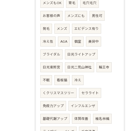
メンズもOK
育毛
毛穴毛穴
お客様の声
メンズにも
男性可
発毛
メンズ
エビデンス有り
冷え性
AGA
個室
美背中
ブライダル
日光ライトアップ
日光東照宮
日光二荒山神社
輪王寺
不眠
看板猫
冷え
くクリスマスツリー
セラライト
免疫力アップ
インフルエンザ
基礎代謝アップ
体質改善
椎名林檎