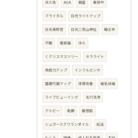
冷え性
AGA
個室
美背中
ブライダル
日光ライトアップ
日光東照宮
日光二荒山神社
輪王寺
不眠
看板猫
冷え
くクリスマスツリー
セラライト
免疫力アップ
インフルエンザ
基礎代謝アップ
体質改善
椎名林檎
ライブビューイング
毛穴洗浄
アトピー
乾癬
敏感肌
シュガースクワランオイル
妊活