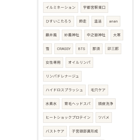
イルミネーション
宇都宮駅東口
ひすいこたろう
師走
温活
anan
藤井風
妙義神社
中之嶽神社
大寒
雪
CRASSY
BTS
那須
卯三郎
女性専用
オイルリンパ
リンパドレナージュ
ハイドロスプラッシュ
毛穴ケア
水素水
育毛ヘッドスパ
頭皮洗浄
ヒートショックプロテイン
ツバメ
バストケア
子宮頸部異形成