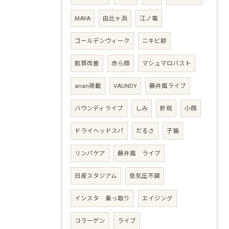
MAYA
由比ヶ浜
江ノ電
ゴールデンウィーク
ニキビ跡
肌質改善
赤ら顔
マシュマロバスト
anan掲載
VAUNDY
藤井風ライブ
バウンディライブ
しみ
肝斑
小顔
ドライヘッドスパ
だるさ
子猫
リンパケア
藤井風 ライブ
日産スタジアム
低気圧不調
インスタ 乗っ取り
エイジング
コラーゲン
ライブ