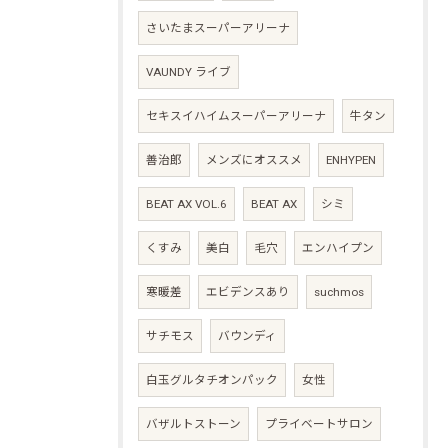
さいたまスーパーアリーナ
VAUNDY ライブ
セキスイハイムスーパーアリーナ
牛タン
善治郎
メンズにオススメ
ENHYPEN
BEAT AX VOL.6
BEAT AX
シミ
くすみ
美白
毛穴
エンハイプン
寒暖差
エビデンスあり
suchmos
サチモス
バウンディ
白玉グルタチオンパック
女性
バザルトストーン
プライベートサロン