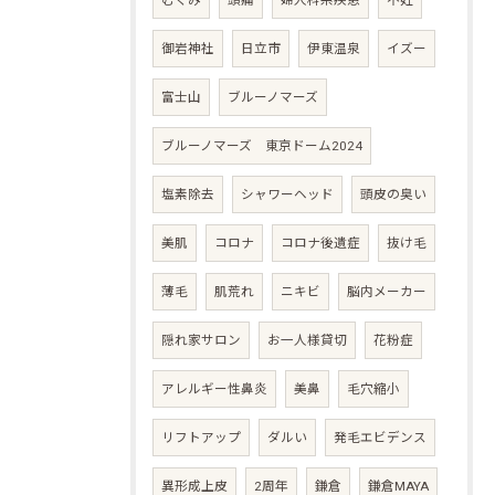
むくみ
頭痛
婦人科系疾患
不妊
御岩神社
日立市
伊東温泉
イズー
富士山
ブルーノマーズ
ブルーノマーズ 東京ドーム2024
塩素除去
シャワーヘッド
頭皮の臭い
美肌
コロナ
コロナ後遺症
抜け毛
薄毛
肌荒れ
ニキビ
脳内メーカー
隠れ家サロン
お一人様貸切
花粉症
アレルギー性鼻炎
美鼻
毛穴縮小
リフトアップ
ダルい
発毛エビデンス
異形成上皮
2周年
鎌倉
鎌倉MAYA