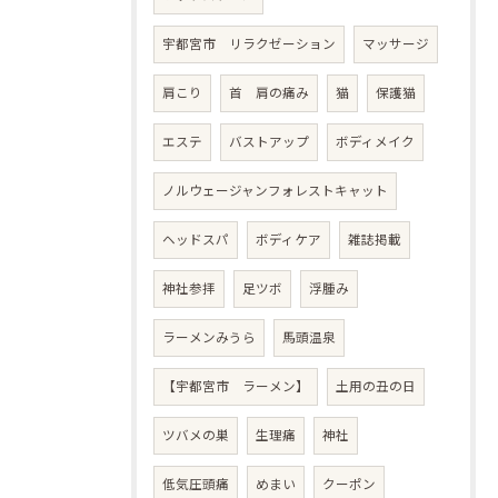
宇都宮市 リラクゼーション
マッサージ
肩こり
首 肩の痛み
猫
保護猫
エステ
バストアップ
ボディメイク
ノルウェージャンフォレストキャット
ヘッドスパ
ボディケア
雑誌掲載
神社参拝
足ツボ
浮腫み
ラーメンみうら
馬頭温泉
【宇都宮市 ラーメン】
土用の丑の日
ツバメの巣
生理痛
神社
低気圧頭痛
めまい
クーポン