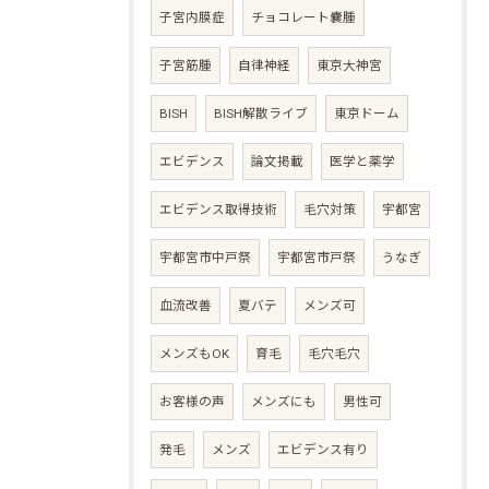
子宮内膜症
チョコレート嚢腫
子宮筋腫
自律神経
東京大神宮
BISH
BISH解散ライブ
東京ドーム
エビデンス
論文掲載
医学と薬学
エビデンス取得技術
毛穴対策
宇都宮
宇都宮市中戸祭
宇都宮市戸祭
うなぎ
血流改善
夏バテ
メンズ可
メンズもOK
育毛
毛穴毛穴
お客様の声
メンズにも
男性可
発毛
メンズ
エビデンス有り