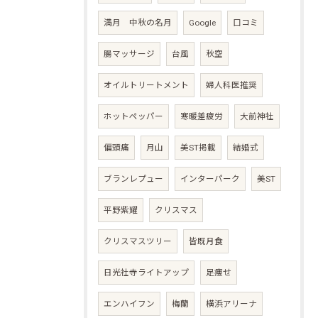
満月 中秋の名月
Google
口コミ
腸マッサージ
台風
秋空
オイルトリートメント
婦人科医推奨
ホットペッパー
寒暖差疲労
大前神社
偏頭痛
月山
美ST掲載
結婚式
ブランレプュー
インターパーク
美ST
平野紫耀
クリスマス
クリスマスツリー
皆既月食
日光社寺ライトアップ
足痩せ
エンハイフン
梅蘭
横浜アリーナ